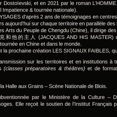
ostoïevski, et en 2021 par le roman L’HOMME
 Impatience & tournée nationale).
SAGES d’après 2 ans de témoignages en centres s
urs aujourd’hui sur chaque territoire en parallèle de
es Arts du Peuple de Chengdu (Chine), il dirige de
ise 雅克和他的主人 (JACQUES AND HIS MASTER) d’apr
 tournée en Chine et dans le monde.
t la prochaine création LES SIGNAUX FAIBLES, qui
ansmission sur les territoires et en institutions à
es
(classes préparatoires & théâtres)
et de forma
 la Halle aux Grains – Scène Nationale de Blois.
ventionnée par le Ministère de la Culture – D
moges. Elle reçoit le soutien de l’Institut Français